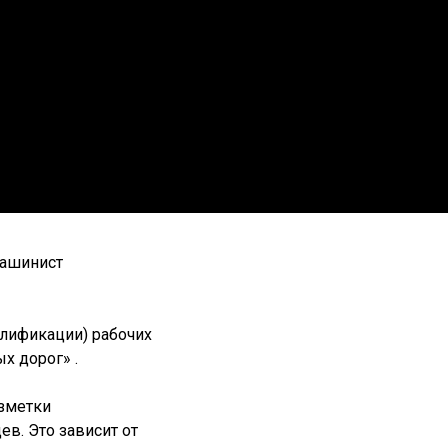
Машинист
лификации) рабочих
х дорог» .
зметки
в. Это зависит от