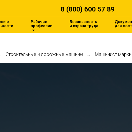
8 (800) 600 57 89
Pабочие
Безопасность
Документы
профессии
и
охрана труда
для
поступления
Строительные и дорожные машины
Машинист марки
→
→