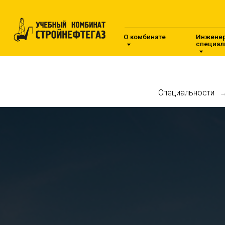
О комбинате
Инженерные
специальности
Специальности